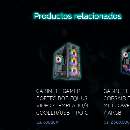
Productos relacionados
GABINETE GAMER
GABINETE 
BOETEC BOE-EQUUS
CORSAIR F
AMEMAX
VIDRIO TEMPLADO/4
MID TOWER
5
COOLER/USB TIPO C
/ ARGB
Gs. 606.200
Gs. 2.580.000