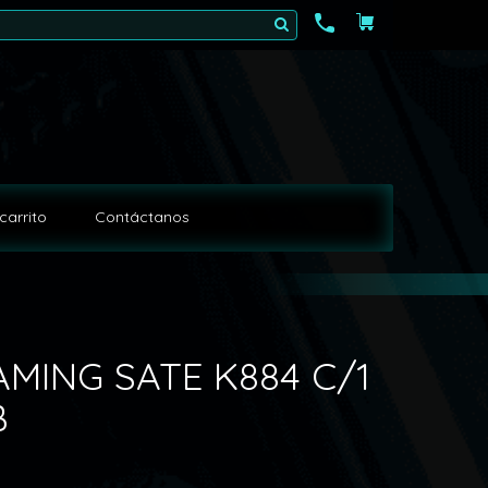
carrito
Contáctanos
MING SATE K884 C/1
B