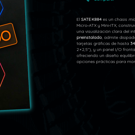
El
SATE K884
es un chasis
mid
Micro‑ATX y Mini‑ITX, constru
DO
una visualización clara del i
preinstalado
, admite disipa
tarjetas gráficas de hasta
3
2 × 2,5″), y un panel I/O front
ofreciendo un diseño equilibr
opciones prácticas para mon