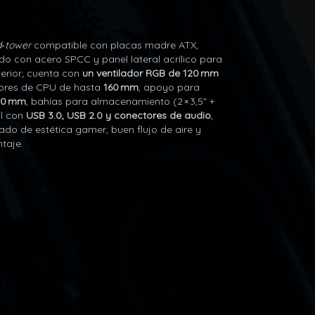
‑tower
compatible con placas madre ATX,
ido con acero SPCC y panel lateral acrílico para
nterior; cuenta con
un ventilador RGB de 120 mm
dores de CPU de hasta
160 mm
, apoyo para
40 mm
, bahías para almacenamiento (2 × 3,5″ +
al con
USB 3.0, USB 2.0 y conectores de audio
,
ado de estética gamer, buen flujo de aire y
taje.