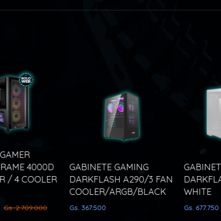
GAMER
RAME 4000D
GABINETE GAMING
GABINET
 / 4 COOLER
DARKFLASH A290/3 FAN
DARKFLA
COOLER/ARGB/BLACK
WHITE
Gs. 2.709.000
Gs. 367.500
Gs. 677.750