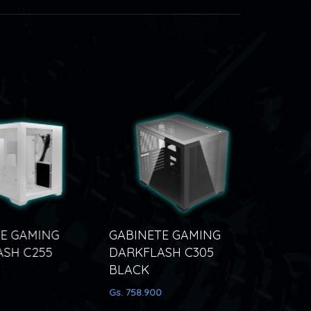
E GAMING
GABINETE GAMING
GABINE
SH C255
DARKFLASH C305
DARKFL
BLACK
WHITE 
Gs. 758.900
Gs. 534.6