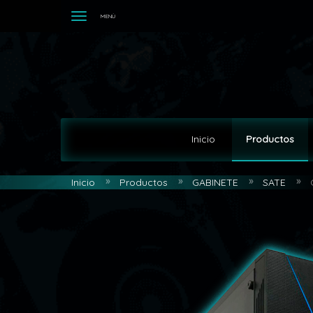
MENÚ
Inicio
Productos
Inicio
Productos
GABINETE
SATE