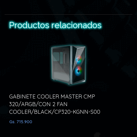
Productos relacionados
ETE COOLER MASTER CMP
GABINETE 
RGB/CON 2 FAN
Q300L RET
R/BLACK/CP320-KGNN-S00
Q300L-WA
900
Gs. 563.200