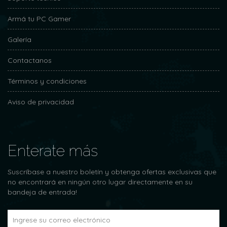
Armá tu PC Gamer
Galería
Contactanos
Términos y condiciones
Aviso de privacidad
Enterate más
Suscríbase a nuestro boletín y obtenga ofertas exclusivas que
no encontrará en ningún otro lugar directamente en su
bandeja de entrada!