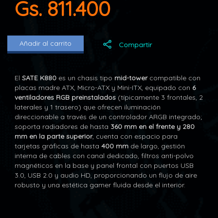
Gs. 811.400
Añadir al carrito
Compartir
El
SATE K880
es un chasis tipo
mid-tower
compatible con
placas madre ATX, Micro-ATX y Mini-ITX, equipado con
6
ventiladores RGB preinstalados
(típicamente 3 frontales, 2
laterales y 1 trasero) que ofrecen iluminación
direccionable a través de un controlador ARGB integrado;
soporta radiadores de hasta
360 mm en el frente y 280
mm en la parte superior
, cuenta con espacio para
tarjetas gráficas de hasta
400 mm
de largo, gestión
interna de cables con canal dedicado, filtros anti-polvo
magnéticos en la base y panel frontal con puertos USB
3.0, USB 2.0 y audio HD, proporcionando un flujo de aire
robusto y una estética gamer fluida desde el interior.