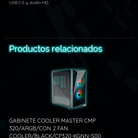
USB 2.0 y audio HD.
Productos relacionados
ETE COOLER MASTER CMP
GABINETE 
RGB/CON 2 FAN
Q300L RET
R/BLACK/CP320-KGNN-S00
Q300L-WA