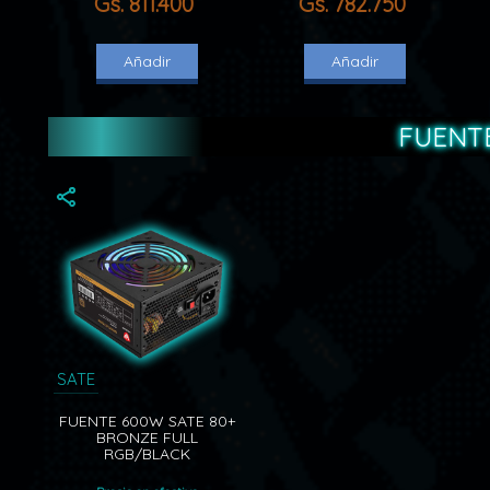
Gs. 811.400
Gs. 782.750
Añadir
Añadir
FUENTE
SATE
FUENTE 600W SATE 80+
BRONZE FULL
RGB/BLACK