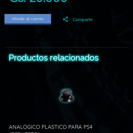
Añadir al carrito
Compartir
Productos relacionados
ANALOGICO PLASTICO PARA PS4
ANA