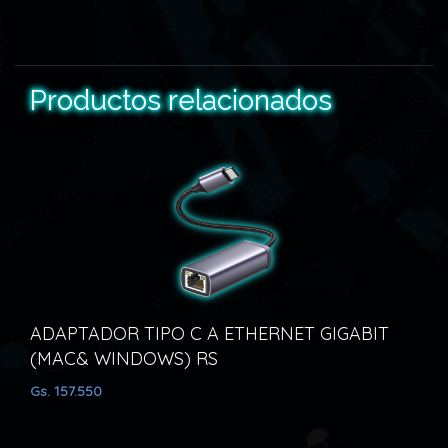
Productos relacionados
DAPTADOR TIPO C A ETHERNET GIGABIT
ADAPT
MAC& WINDOWS) RS
TP-LI
 157.550
Gs. 91.65