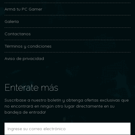
Armá tu PC Gamer
Galería
Contactanos
Términos y condiciones
Aviso de privacidad
Enterate más
Suscríbase a nuestro boletín y obtenga ofertas exclusivas que
no encontrará en ningún otro lugar directamente en su
bandeja de entrada!